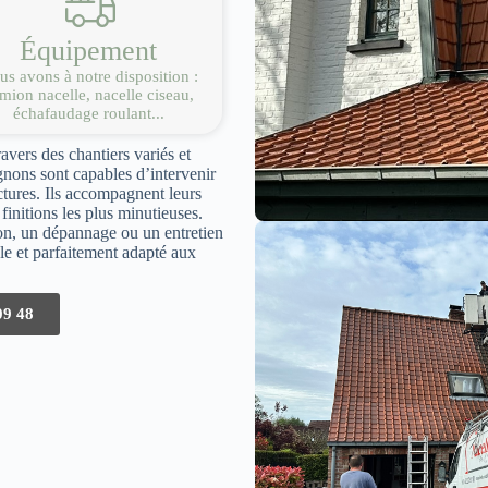
Équipement
s avons à notre disposition :
mion nacelle, nacelle ciseau,
échafaudage roulant...
ravers des chantiers variés et
nons sont capables d’intervenir
ectures. Ils accompagnent leurs
finitions les plus minutieuses.
ion, un dépannage ou un entretien
able et parfaitement adapté aux
09 48