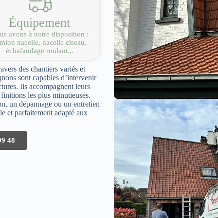
Équipement
s avons à notre disposition :
mion nacelle, nacelle ciseau,
échafaudage roulant...
ravers des chantiers variés et
nons sont capables d’intervenir
ectures. Ils accompagnent leurs
finitions les plus minutieuses.
ion, un dépannage ou un entretien
able et parfaitement adapté aux
09 48