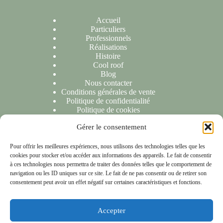
Accueil
Particuliers
Professionnels
Réalisations
Histoire
Cool roof
Blog
Nous contacter
Conditions générales de vente
Politique de confidentialité
Politique de cookies
Gérer le consentement
NOUS CONTACTER
Pour offrir les meilleures expériences, nous utilisons des technologies telles que les
cookies pour stocker et/ou accéder aux informations des appareils. Le fait de consentir
Nous sommes ravis de répondre à toutes vos demandes ou
à ces technologies nous permettra de traiter des données telles que le comportement de
questions. N'hésitez pas à nous contacter et nous vous
navigation ou les ID uniques sur ce site. Le fait de ne pas consentir ou de retirer son
répondrons dans les 24 heures suivant la réception de votre
consentement peut avoir un effet négatif sur certaines caractéristiques et fonctions.
message.
Accepter
NOTRE LOCALISATION