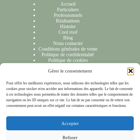
Accueil
Particuliers
Professionnels
Réalisations
Histoire
Cool roof
Blog
Nous contacter
Conditions générales de vente
Politique de confidentialité
Politique de cookies
Gérer le consentement
NOUS CONTACTER
Pour offrir les meilleures expériences, nous utilisons des technologies telles que les
cookies pour stocker et/ou accéder aux informations des appareils. Le fait de consentir
Nous sommes ravis de répondre à toutes vos demandes ou
à ces technologies nous permettra de traiter des données telles que le comportement de
questions. N'hésitez pas à nous contacter et nous vous
navigation ou les ID uniques sur ce site. Le fait de ne pas consentir ou de retirer son
répondrons dans les 24 heures suivant la réception de votre
consentement peut avoir un effet négatif sur certaines caractéristiques et fonctions.
message.
Accepter
NOTRE LOCALISATION
Refuser