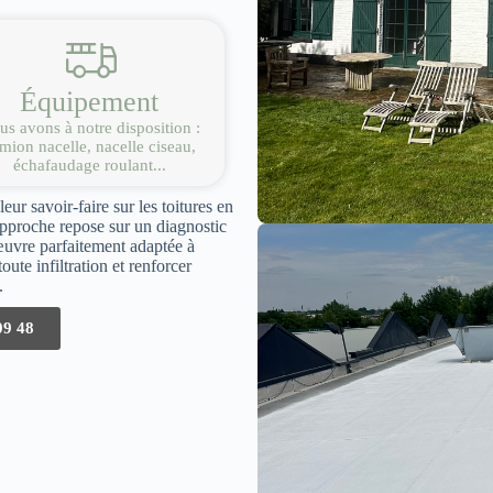
Équipement
s avons à notre disposition :
mion nacelle, nacelle ciseau,
échafaudage roulant...
ur savoir-faire sur les toitures en
approche repose sur un diagnostic
œuvre parfaitement adaptée à
ute infiltration et renforcer
.
09 48