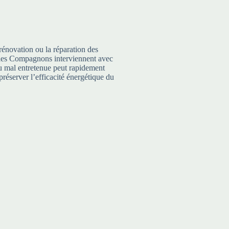
rénovation ou la réparation des
te, les Compagnons interviennent avec
 ou mal entretenue peut rapidement
préserver l’efficacité énergétique du
Entretien et Réparation
,
Etanc