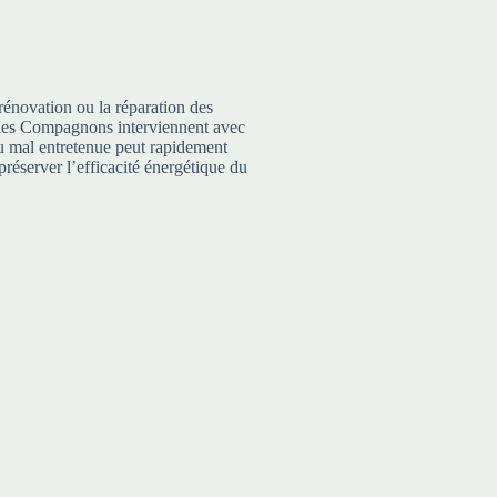
rénovation ou la réparation des
te, les Compagnons interviennent avec
 ou mal entretenue peut rapidement
préserver l’efficacité énergétique du
Entretien et Réparation
,
Etanc