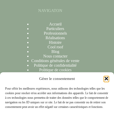
NAVIGATON
Accueil
Particuliers
Professionnels
Réalisations
Histoire
Cool roof
Blog
Nous contacter
Conditions générales de vente
Politique de confidentialité
Politique de cookies
Gérer le consentement
NOUS CONTACTER
Pour offrir les meilleures expériences, nous utilisons des technologies telles que les
cookies pour stocker et/ou accéder aux informations des appareils. Le fait de consentir
Nous sommes ravis de répondre à toutes vos demandes ou
à ces technologies nous permettra de traiter des données telles que le comportement de
questions. N'hésitez pas à nous contacter et nous vous
navigation ou les ID uniques sur ce site. Le fait de ne pas consentir ou de retirer son
répondrons dans les 24 heures suivant la réception de votre
consentement peut avoir un effet négatif sur certaines caractéristiques et fonctions.
message.