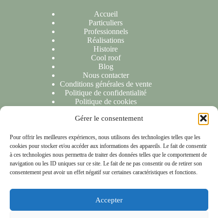
Accueil
Particuliers
Professionnels
Réalisations
Histoire
Cool roof
Blog
Nous contacter
Conditions générales de vente
Politique de confidentialité
Politique de cookies
Gérer le consentement
NOUS CONTACTER
Pour offrir les meilleures expériences, nous utilisons des technologies telles que les
cookies pour stocker et/ou accéder aux informations des appareils. Le fait de consentir
Nous sommes ravis de répondre à toutes vos demandes ou
à ces technologies nous permettra de traiter des données telles que le comportement de
questions. N'hésitez pas à nous contacter et nous vous
navigation ou les ID uniques sur ce site. Le fait de ne pas consentir ou de retirer son
répondrons dans les 24 heures suivant la réception de votre
consentement peut avoir un effet négatif sur certaines caractéristiques et fonctions.
message.
Accepter
NOTRE LOCALISATION