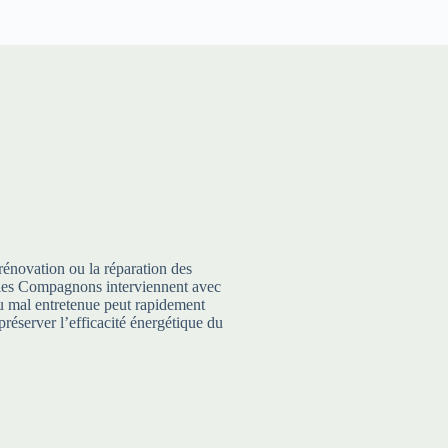
rénovation ou la réparation des
te, les Compagnons interviennent avec
 ou mal entretenue peut rapidement
préserver l’efficacité énergétique du
Entretien et Réparation
,
Etanc