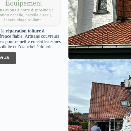
Équipement
s avons à notre disposition :
mion nacelle, nacelle ciseau,
échafaudage roulant...
e la
réparation toiture à
rence fiable. Artisans couvreurs
res pour remettre en état les zones
lidité et l’étanchéité du toit.
09 48