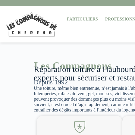
PARTICULIERS
PROFESSIONN
Les Compagnons
Réparation toiture à Haubourda
experts pour sécuriser et restau
Depuis 1992
Une toiture, même bien entretenue, n’est jamais à l’a
Intempéries, rafales de vent, gel, mousses, vieillissem
peuvent provoquer des dommages plus ou moins visi
survient, il est crucial d’agir rapidement, car une infi
entraîner des dégâts importants à l’intérieur du logem