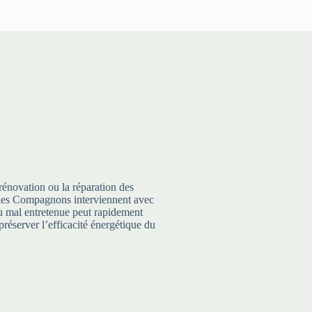
rénovation ou la réparation des
te, les Compagnons interviennent avec
 ou mal entretenue peut rapidement
préserver l’efficacité énergétique du
Entretien et Réparation
,
Etanc