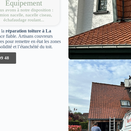
Équipement
s avons à notre disposition :
mion nacelle, nacelle ciseau,
échafaudage roulant...
e la
réparation toiture à La
ce fiable. Artisans couvreurs
res pour remettre en état les zones
lidité et l’étanchéité du toit.
09 48