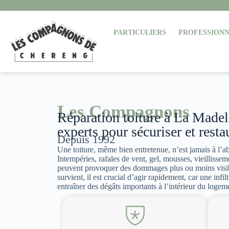
PARTICULIERS
PROFESSIONN
Les Compagnons
Réparation toiture à La Madele
experts pour sécuriser et restau
Depuis 1992
Une toiture, même bien entretenue, n’est jamais à l’a
Intempéries, rafales de vent, gel, mousses, vieillissem
peuvent provoquer des dommages plus ou moins visi
survient, il est crucial d’agir rapidement, car une infi
entraîner des dégâts importants à l’intérieur du logem