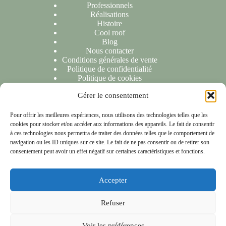
Professionnels
Réalisations
Histoire
Cool roof
Blog
Nous contacter
Conditions générales de vente
Politique de confidentialité
Politique de cookies
Gérer le consentement
NOUS CONTACTER
Pour offrir les meilleures expériences, nous utilisons des technologies telles que les
cookies pour stocker et/ou accéder aux informations des appareils. Le fait de consentir
Nous sommes ravis de répondre à toutes vos demandes ou
à ces technologies nous permettra de traiter des données telles que le comportement de
questions. N'hésitez pas à nous contacter et nous vous
navigation ou les ID uniques sur ce site. Le fait de ne pas consentir ou de retirer son
répondrons dans les 24 heures suivant la réception de votre
consentement peut avoir un effet négatif sur certaines caractéristiques et fonctions.
message.
Accepter
NOTRE LOCALISATION
Refuser
153 rue Anatole France 59790 Ronchin
Copyright © 2026 - Les compagnons de chéreng
Voir les préférences