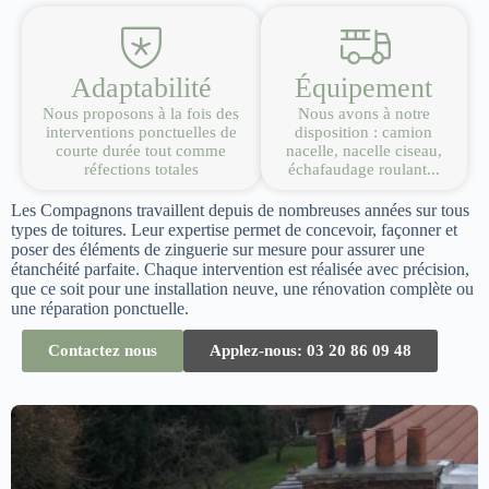
Adaptabilité
Équipement
Nous proposons à la fois des
Nous avons à notre
interventions ponctuelles de
disposition : camion
courte durée tout comme
nacelle, nacelle ciseau,
réfections totales
échafaudage roulant...
Les Compagnons travaillent depuis de nombreuses années sur tous
types de toitures. Leur expertise permet de concevoir, façonner et
poser des éléments de zinguerie sur mesure pour assurer une
étanchéité parfaite. Chaque intervention est réalisée avec précision,
que ce soit pour une installation neuve, une rénovation complète ou
une réparation ponctuelle.
Contactez nous
Applez-nous: 03 20 86 09 48