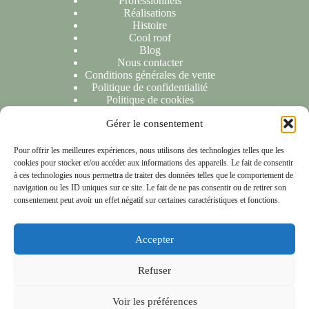
Professionnels
Réalisations
Histoire
Cool roof
Blog
Nous contacter
Conditions générales de vente
Politique de confidentialité
Politique de cookies
Gérer le consentement
NOUS CONTACTER
Pour offrir les meilleures expériences, nous utilisons des technologies telles que les
cookies pour stocker et/ou accéder aux informations des appareils. Le fait de consentir
Nous sommes ravis de répondre à toutes vos demandes ou
à ces technologies nous permettra de traiter des données telles que le comportement de
questions. N'hésitez pas à nous contacter et nous vous
navigation ou les ID uniques sur ce site. Le fait de ne pas consentir ou de retirer son
répondrons dans les 24 heures suivant la réception de votre
consentement peut avoir un effet négatif sur certaines caractéristiques et fonctions.
message.
Accepter
NOTRE LOCALISATION
Refuser
153 rue Anatole France 59790 Ronchin
Copyright © 2026 - Les compagnons de chéreng
Voir les préférences