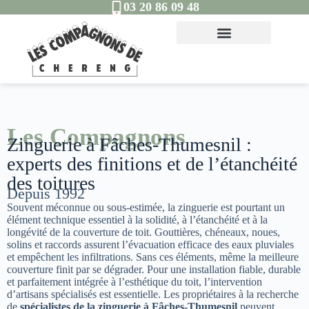
03 20 86 09 48
Les Compagnons
Zinguerie à Fâches-Thumesnil :
experts des finitions et de l’étanchéité
des toitures
Depuis 1992
Souvent méconnue ou sous-estimée, la zinguerie est pourtant un
élément technique essentiel à la solidité, à l’étanchéité et à la
longévité de la couverture de toit. Gouttières, chéneaux, noues,
solins et raccords assurent l’évacuation efficace des eaux pluviales
et empêchent les infiltrations. Sans ces éléments, même la meilleure
couverture finit par se dégrader. Pour une installation fiable, durable
et parfaitement intégrée à l’esthétique du toit, l’intervention
d’artisans spécialisés est essentielle. Les propriétaires à la recherche
de
spécialistes de la zinguerie à Fâches-Thumesnil
peuvent