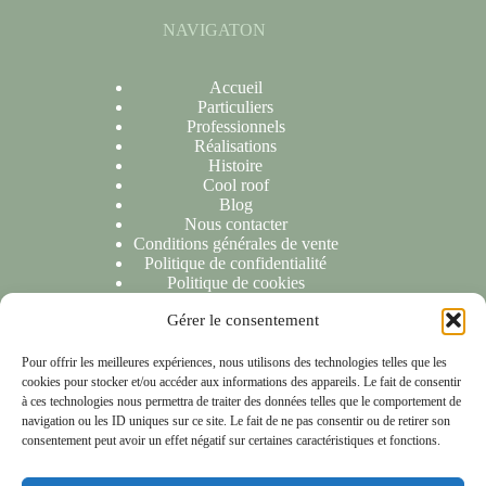
NAVIGATON
Accueil
Particuliers
Professionnels
Réalisations
Histoire
Cool roof
Blog
Nous contacter
Conditions générales de vente
Politique de confidentialité
Politique de cookies
Gérer le consentement
NOUS CONTACTER
Pour offrir les meilleures expériences, nous utilisons des technologies telles que les
cookies pour stocker et/ou accéder aux informations des appareils. Le fait de consentir
Nous sommes ravis de répondre à toutes vos demandes ou
à ces technologies nous permettra de traiter des données telles que le comportement de
questions. N'hésitez pas à nous contacter et nous vous
navigation ou les ID uniques sur ce site. Le fait de ne pas consentir ou de retirer son
répondrons dans les 24 heures suivant la réception de votre
consentement peut avoir un effet négatif sur certaines caractéristiques et fonctions.
message.