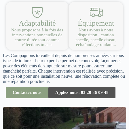
Adaptabilité
Équipement
Nous proposons à la fois des
Nous avons à notre
interventions ponctuelles de
disposition : camion
courte durée tout comme
nacelle, nacelle ciseau,
réfections totales
échafaudage roulant...
Les Compagnons travaillent depuis de nombreuses années sur tous
types de toitures. Leur expertise permet de concevoir, façonner et
poser des éléments de zinguerie sur mesure pour assurer une
étanchéité parfaite. Chaque intervention est réalisée avec précision,
que ce soit pour une installation neuve, une rénovation complète ou
une réparation ponctuelle.
Contactez nous
Applez-nous: 03 20 86 09 48