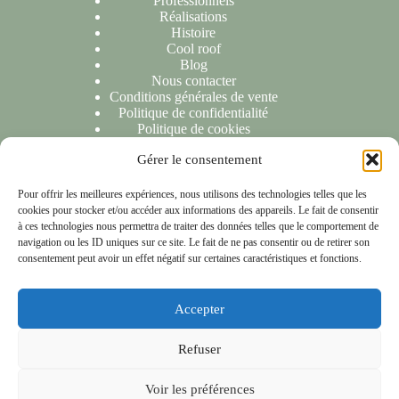
Professionnels
Réalisations
Histoire
Cool roof
Blog
Nous contacter
Conditions générales de vente
Politique de confidentialité
Politique de cookies
Gérer le consentement
NOUS CONTACTER
Pour offrir les meilleures expériences, nous utilisons des technologies telles que les
cookies pour stocker et/ou accéder aux informations des appareils. Le fait de consentir
Nous sommes ravis de répondre à toutes vos demandes ou
à ces technologies nous permettra de traiter des données telles que le comportement de
questions. N'hésitez pas à nous contacter et nous vous
navigation ou les ID uniques sur ce site. Le fait de ne pas consentir ou de retirer son
répondrons dans les 24 heures suivant la réception de votre
consentement peut avoir un effet négatif sur certaines caractéristiques et fonctions.
message.
Accepter
NOTRE LOCALISATION
Refuser
153 rue Anatole France 59790 Ronchin
Copyright © 2026 - Les compagnons de chéreng
Voir les préférences