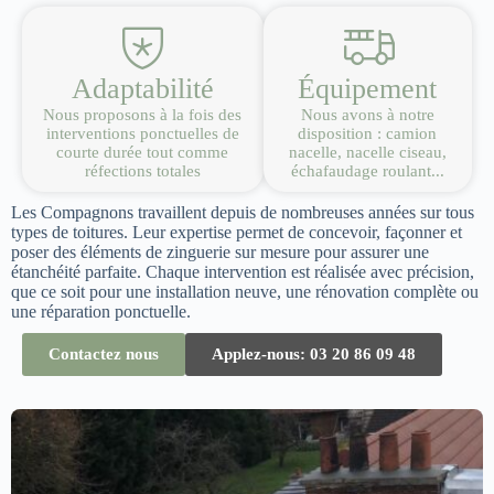
Adaptabilité
Équipement
Nous proposons à la fois des
Nous avons à notre
interventions ponctuelles de
disposition : camion
courte durée tout comme
nacelle, nacelle ciseau,
réfections totales
échafaudage roulant...
Les Compagnons travaillent depuis de nombreuses années sur tous
types de toitures. Leur expertise permet de concevoir, façonner et
poser des éléments de zinguerie sur mesure pour assurer une
étanchéité parfaite. Chaque intervention est réalisée avec précision,
que ce soit pour une installation neuve, une rénovation complète ou
une réparation ponctuelle.
Contactez nous
Applez-nous: 03 20 86 09 48