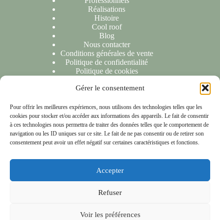
Professionnels
Réalisations
Histoire
Cool roof
Blog
Nous contacter
Conditions générales de vente
Politique de confidentialité
Politique de cookies
Gérer le consentement
NOUS CONTACTER
Pour offrir les meilleures expériences, nous utilisons des technologies telles que les
cookies pour stocker et/ou accéder aux informations des appareils. Le fait de consentir
Nous sommes ravis de répondre à toutes vos demandes ou
à ces technologies nous permettra de traiter des données telles que le comportement de
questions. N'hésitez pas à nous contacter et nous vous
navigation ou les ID uniques sur ce site. Le fait de ne pas consentir ou de retirer son
répondrons dans les 24 heures suivant la réception de votre
consentement peut avoir un effet négatif sur certaines caractéristiques et fonctions.
message.
Accepter
NOTRE LOCALISATION
Refuser
153 rue Anatole France 59790 Ronchin
Copyright © 2026 - Les compagnons de chéreng
Voir les préférences