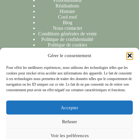
Professionnels
Réalisations
Histoire
Cool roof
Blog
Nous contacter
Conditions générales de vente
Politique de confidentialité
Politique de cookies
Gérer le consentement
NOUS CONTACTER
Pour offrir les meilleures expériences, nous utilisons des technologies telles que les
cookies pour stocker et/ou accéder aux informations des appareils. Le fait de consentir
Nous sommes ravis de répondre à toutes vos demandes ou
à ces technologies nous permettra de traiter des données telles que le comportement de
questions. N'hésitez pas à nous contacter et nous vous
navigation ou les ID uniques sur ce site. Le fait de ne pas consentir ou de retirer son
répondrons dans les 24 heures suivant la réception de votre
consentement peut avoir un effet négatif sur certaines caractéristiques et fonctions.
message.
Accepter
NOTRE LOCALISATION
Refuser
153 rue Anatole France 59790 Ronchin
Copyright © 2026 - Les compagnons de chéreng
Voir les préférences