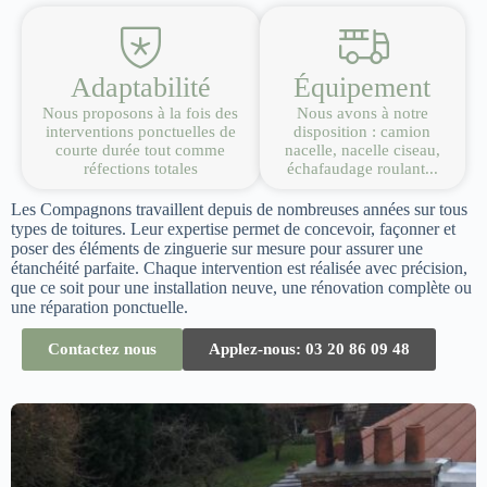
Adaptabilité
Équipement
Nous proposons à la fois des
Nous avons à notre
interventions ponctuelles de
disposition : camion
courte durée tout comme
nacelle, nacelle ciseau,
réfections totales
échafaudage roulant...
Les Compagnons travaillent depuis de nombreuses années sur tous
types de toitures. Leur expertise permet de concevoir, façonner et
poser des éléments de zinguerie sur mesure pour assurer une
étanchéité parfaite. Chaque intervention est réalisée avec précision,
que ce soit pour une installation neuve, une rénovation complète ou
une réparation ponctuelle.
Contactez nous
Applez-nous: 03 20 86 09 48