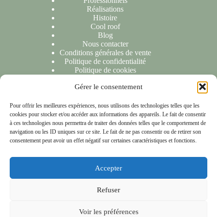
Professionnels
Réalisations
Histoire
Cool roof
Blog
Nous contacter
Conditions générales de vente
Politique de confidentialité
Politique de cookies
Gérer le consentement
NOUS CONTACTER
Pour offrir les meilleures expériences, nous utilisons des technologies telles que les
cookies pour stocker et/ou accéder aux informations des appareils. Le fait de consentir
Nous sommes ravis de répondre à toutes vos demandes ou
à ces technologies nous permettra de traiter des données telles que le comportement de
questions. N'hésitez pas à nous contacter et nous vous
navigation ou les ID uniques sur ce site. Le fait de ne pas consentir ou de retirer son
répondrons dans les 24 heures suivant la réception de votre
consentement peut avoir un effet négatif sur certaines caractéristiques et fonctions.
message.
Accepter
NOTRE LOCALISATION
Refuser
153 rue Anatole France 59790 Ronchin
Copyright © 2026 - Les compagnons de chéreng
Voir les préférences