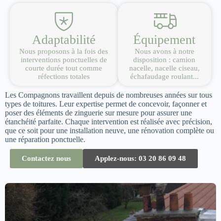
Adaptabilité
Équipement
Nous proposons à la fois des
Nous avons à notre
interventions ponctuelles de
disposition : camion
courte durée tout comme
nacelle, nacelle ciseau,
réfections totales
échafaudage roulant...
Les Compagnons travaillent depuis de nombreuses années sur tous
types de toitures. Leur expertise permet de concevoir, façonner et
poser des éléments de zinguerie sur mesure pour assurer une
étanchéité parfaite. Chaque intervention est réalisée avec précision,
que ce soit pour une installation neuve, une rénovation complète ou
une réparation ponctuelle.
Contactez nous
Applez-nous: 03 20 86 09 48