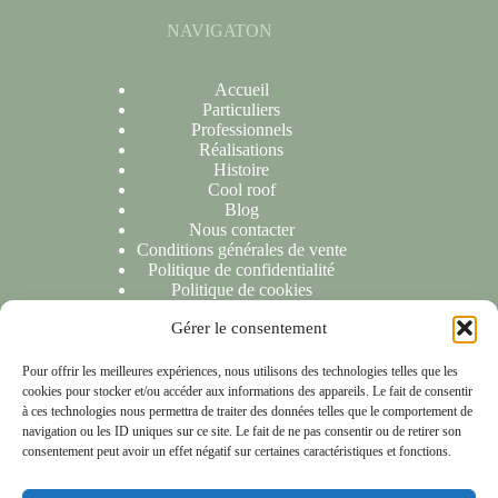
NAVIGATON
Accueil
Particuliers
Professionnels
Réalisations
Histoire
Cool roof
Blog
Nous contacter
Conditions générales de vente
Politique de confidentialité
Politique de cookies
Gérer le consentement
NOUS CONTACTER
Pour offrir les meilleures expériences, nous utilisons des technologies telles que les
cookies pour stocker et/ou accéder aux informations des appareils. Le fait de consentir
Nous sommes ravis de répondre à toutes vos demandes ou
à ces technologies nous permettra de traiter des données telles que le comportement de
questions. N'hésitez pas à nous contacter et nous vous
navigation ou les ID uniques sur ce site. Le fait de ne pas consentir ou de retirer son
répondrons dans les 24 heures suivant la réception de votre
consentement peut avoir un effet négatif sur certaines caractéristiques et fonctions.
message.