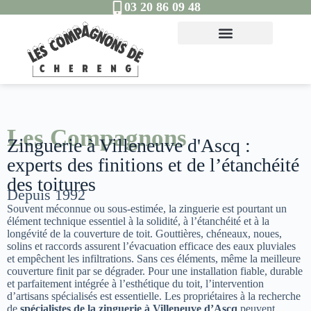
03 20 86 09 48
Les Compagnons
Zinguerie à Villeneuve d'Ascq :
experts des finitions et de l’étanchéité
des toitures
Depuis 1992
Souvent méconnue ou sous-estimée, la zinguerie est pourtant un
élément technique essentiel à la solidité, à l’étanchéité et à la
longévité de la couverture de toit. Gouttières, chéneaux, noues,
solins et raccords assurent l’évacuation efficace des eaux pluviales
et empêchent les infiltrations. Sans ces éléments, même la meilleure
couverture finit par se dégrader. Pour une installation fiable, durable
et parfaitement intégrée à l’esthétique du toit, l’intervention
d’artisans spécialisés est essentielle. Les propriétaires à la recherche
de
spécialistes de la zinguerie à Villeneuve d’Ascq
peuvent